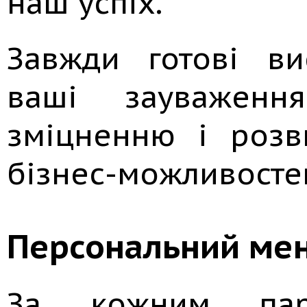
наш успіх.
Завжди готові ви
ваші зауваженн
зміцненню і розв
бізнес-можливосте
Персональний ме
За кожним парт