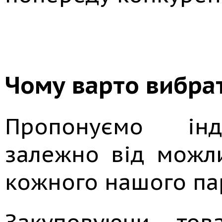
Чому варто вибра
Пропонуємо інди
залежно від можл
кожного нашого па
Закуповуючи тов